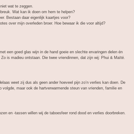
 niet wat te zeggen.
ebreuk.
Wat kan ik doen om hem te helpen?
er. Bestaan daar eigenlijk kaartjes voor?
es over mijn overleden broer. Hoe bewaar ik die voor altijd?
 met een goed glas wijn in de hand goeie en slechte ervaringen delen én
 Zo is madieu ontstaan. Die twee vriendinnen, dat zijn wij: Phui & Maïté.
Helaas weet zij dus als geen ander hoeveel pijn zo’n verlies kan doen. De
op volgde, maar ook de hartverwarmende steun van vrienden, familie en
ozen en -tassen willen wij de taboesfeer rond dood en verlies doorbreken.