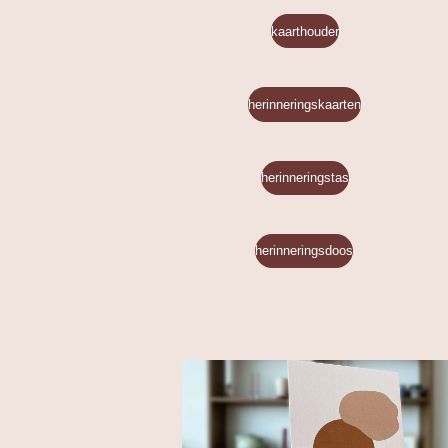
kaarthouder
herinneringskaarten
herinneringstas
herinneringsdoos